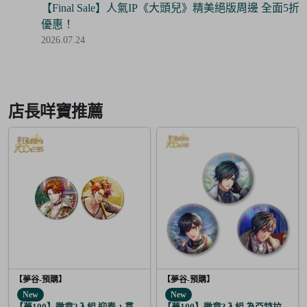
【Final Sale】人氣IP《大頭兒》精美絕版周邊 全面5折
優惠！
2026.07.24
Item
3
of
店長咩寶推薦
6
【夢谷-預購】
【夢谷-預購】
New
New
【夢100】徽章2入組 迎春，貫徹仁義的火之誓言 弗亞
【夢100】徽章3入組 為亞特拉斯的