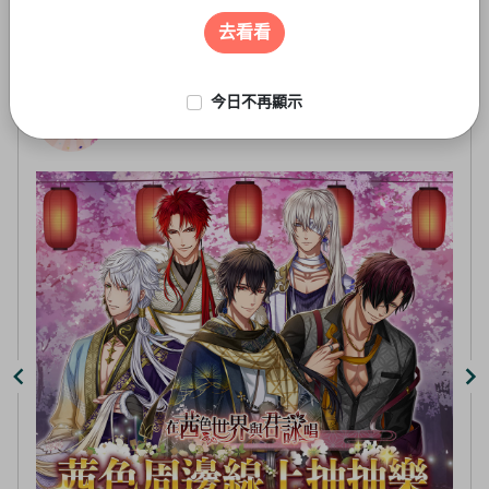
遊戲周邊
3
of
去看看
5
今日不再顯示
線上抽-虛擬