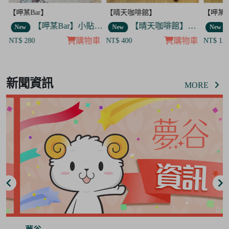
【呷某Bar】
【晴天咖啡館】
【呷某B
】舉杯歐告款 飯友
【呷某Bar】小貼紙 7入套組
【晴天咖啡館】吊飾套組
New
New
New
車
購物車
購物車
NT$ 280
NT$ 400
NT$ 12
Item
8
新聞資訊
of
MORE
8