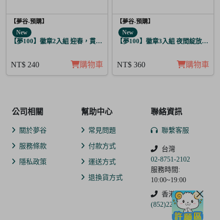
【夢谷-預購】
【夢谷-預購】
New
New
【夢100】徽章2入組 迎春，貫徹仁義的火之誓言 瑪爾坦
【夢100】徽章3入組 夜間綻放的花
NT$ 240
購物車
NT$ 360
購物車
公司相關
幫助中心
聯絡資訊
關於夢谷
常見問題
聯繫客服
服務條款
付款方式
台灣
02-8751-2102
隱私政策
運送方式
服務時間:
退換貨方式
10:00~19:00
香港
(852)2250-9311