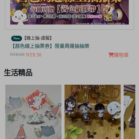
【線上抽-虛擬】
New
【茜色線上抽票券】限量周邊抽抽樂
NT$100
NT$ 50
購物車
Item
生活精品
3
of
3