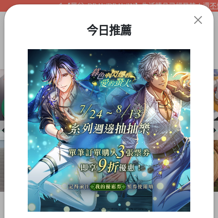
【夢谷xDRAWDRAWIN】生活精品已經登陸！還不快
今日推薦
Item